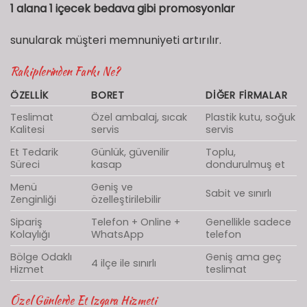
1 alana 1 içecek bedava gibi promosyonlar
sunularak müşteri memnuniyeti artırılır.
Rakiplerinden Farkı Ne?
ÖZELLIK
BORET
DIĞER FIRMALAR
Teslimat
Özel ambalaj, sıcak
Plastik kutu, soğuk
Kalitesi
servis
servis
Et Tedarik
Günlük, güvenilir
Toplu,
Süreci
kasap
dondurulmuş et
Menü
Geniş ve
Sabit ve sınırlı
Zenginliği
özelleştirilebilir
Sipariş
Telefon + Online +
Genellikle sadece
Kolaylığı
WhatsApp
telefon
Bölge Odaklı
Geniş ama geç
4 ilçe ile sınırlı
Hizmet
teslimat
Özel Günlerde Et Izgara Hizmeti