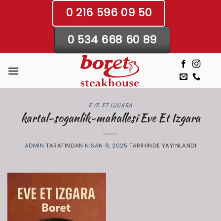
İçeriğe
0 216 596 09 50
atla
0 534 668 60 89
EVE ET IZGARA
kartal-soganlik-mahallesi Eve Et Izgara
ADMIN
TARAFINDAN
NISAN 8, 2025
TARIHINDE YAYINLANDI