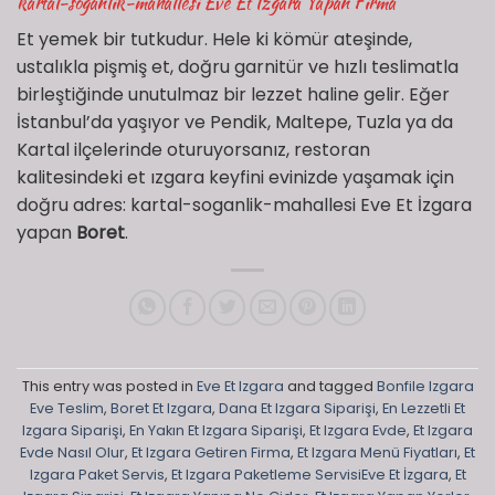
kartal-soganlik-mahallesi Eve Et İzgara Yapan Firma
Et yemek bir tutkudur. Hele ki kömür ateşinde,
ustalıkla pişmiş et, doğru garnitür ve hızlı teslimatla
birleştiğinde unutulmaz bir lezzet haline gelir. Eğer
İstanbul’da yaşıyor ve Pendik, Maltepe, Tuzla ya da
Kartal ilçelerinde oturuyorsanız, restoran
kalitesindeki et ızgara keyfini evinizde yaşamak için
doğru adres: kartal-soganlik-mahallesi Eve Et İzgara
yapan
Boret
.
This entry was posted in
Eve Et Izgara
and tagged
Bonfile Izgara
Eve Teslim
,
Boret Et Izgara
,
Dana Et Izgara Siparişi
,
En Lezzetli Et
Izgara Siparişi
,
En Yakın Et Izgara Siparişi
,
Et Izgara Evde
,
Et Izgara
Evde Nasıl Olur
,
Et Izgara Getiren Firma
,
Et Izgara Menü Fiyatları
,
Et
Izgara Paket Servis
,
Et Izgara Paketleme ServisiEve Et İzgara
,
Et