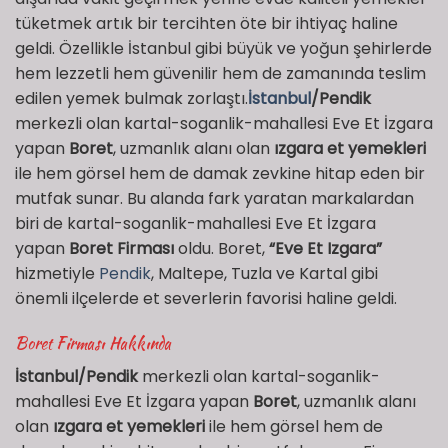
tüketmek artık bir tercihten öte bir ihtiyaç haline
geldi. Özellikle İstanbul gibi büyük ve yoğun şehirlerde
hem lezzetli hem güvenilir hem de zamanında teslim
edilen yemek bulmak zorlaştı.
İstanbul
/Pendik
merkezli olan kartal-soganlik-mahallesi Eve Et İzgara
yapan
Boret
, uzmanlık alanı olan
ızgara et yemekleri
ile hem görsel hem de damak zevkine hitap eden bir
mutfak sunar. Bu alanda fark yaratan markalardan
biri de kartal-soganlik-mahallesi Eve Et İzgara
yapan
Boret Firması
oldu. Boret,
“Eve Et Izgara”
hizmetiyle
Pendik
, Maltepe, Tuzla ve Kartal gibi
önemli ilçelerde et severlerin favorisi haline geldi.
Boret Firması Hakkında
İstanbul/Pendik
merkezli olan kartal-soganlik-
mahallesi Eve Et İzgara yapan
Boret
, uzmanlık alanı
olan
ızgara et yemekleri
ile hem görsel hem de