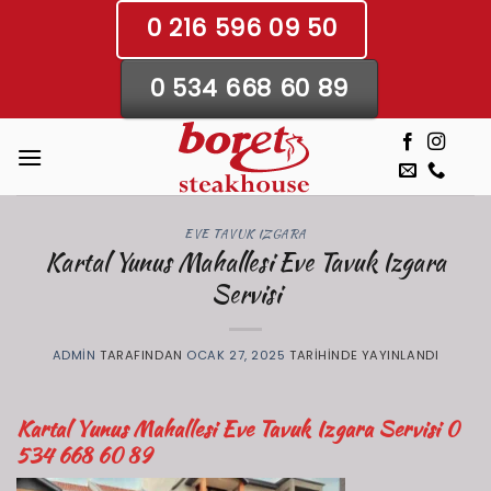
İçeriğe
0 216 596 09 50
atla
0 534 668 60 89
EVE TAVUK IZGARA
Kartal Yunus Mahallesi Eve Tavuk Izgara
Servisi
ADMIN
TARAFINDAN
OCAK 27, 2025
TARIHINDE YAYINLANDI
Kartal Yunus Mahallesi Eve Tavuk Izgara Servisi
0
534 668 60 89