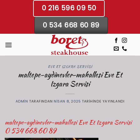
İçeriğe
0 216 596 09 50
atla
0 534 668 60 89
EVE ET IZGARA SERVISI
maltepe-aydinevler-mahallesi Eve Et
Izgara Servisi
ADMIN
TARAFINDAN
NISAN 8, 2025
TARIHINDE YAYINLANDI
maltepe-aydinevler-mahallesi Eve Et Izgara Servisi
0 534 668 60 89