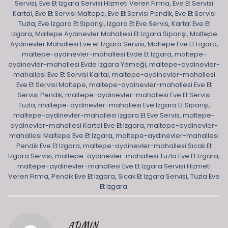
Servisi
,
Eve Et Izgara Servisi Hizmeti Veren Firma
,
Eve Et Servisi
Kartal
,
Eve Et Servisi Maltepe
,
Eve Et Servisi Pendik
,
Eve Et Servisi
Tuzla
,
Eve Izgara Et Siparişi
,
Izgara Et Eve Servis
,
Kartal Eve Et
Izgara
,
Maltepe Aydınevler Mahallesi Et Izgara Siparişi
,
Maltepe
Aydınevler Mahallesi Eve et Izgara Servisi
,
Maltepe Eve Et Izgara
,
maltepe-aydinevler-mahallesi Evde Et Izgara
,
maltepe-
aydinevler-mahallesi Evde Izgara Yemeği
,
maltepe-aydinevler-
mahallesi Eve Et Servisi Kartal
,
maltepe-aydinevler-mahallesi
Eve Et Servisi Maltepe
,
maltepe-aydinevler-mahallesi Eve Et
Servisi Pendik
,
maltepe-aydinevler-mahallesi Eve Et Servisi
Tuzla
,
maltepe-aydinevler-mahallesi Eve Izgara Et Siparişi
,
maltepe-aydinevler-mahallesi Izgara Et Eve Servis
,
maltepe-
aydinevler-mahallesi Kartal Eve Et Izgara
,
maltepe-aydinevler-
mahallesi Maltepe Eve Et Izgara
,
maltepe-aydinevler-mahallesi
Pendik Eve Et Izgara
,
maltepe-aydinevler-mahallesi Sıcak Et
Izgara Servisi
,
maltepe-aydinevler-mahallesi Tuzla Eve Et Izgara
,
maltepe-aydinevler-mahallesi Eve Et Izgara Servisi Hizmeti
Veren Firma
,
Pendik Eve Et Izgara
,
Sıcak Et Izgara Servisi
,
Tuzla Eve
Et Izgara
.
ADMIN