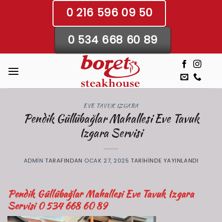
İçeriğe
0 216 596 09 50
atla
0 534 668 60 89
EVE TAVUK IZGARA
Pendik Güllübağlar Mahallesi Eve Tavuk
Izgara Servisi
ADMIN
TARAFINDAN
OCAK 27, 2025
TARIHINDE YAYINLANDI
Pendik Güllübağlar Mahallesi Eve Tavuk Izgara
Servisi
0 534 668 60 89